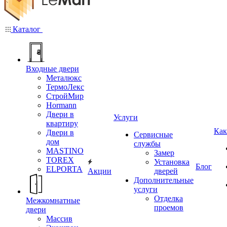
Каталог
Входные двери
Металюкс
ТермоЛекс
СтройМир
Hormann
Двери в
Услуги
квартиру
Как
Двери в
Сервисные
дом
службы
MASTINO
Замер
TOREX
Установка
Блог
ELPORTA
Акции
дверей
Дополнительные
услуги
Отделка
Межкомнатные
проемов
двери
Массив