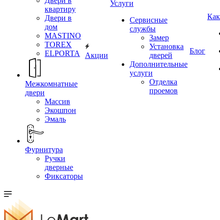
Двери в
Услуги
квартиру
Как
Двери в
Сервисные
дом
службы
MASTINO
Замер
TOREX
Установка
Блог
ELPORTA
Акции
дверей
Дополнительные
услуги
Отделка
Межкомнатные
проемов
двери
Массив
Экошпон
Эмаль
Фурнитура
Ручки
дверные
Фиксаторы