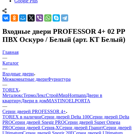
Google Plus
Входные двери PROFESSOR 4+ 02 PP
ПВХ Оскуро / Белый (арт. КТ Белый)
Главная
—
Каталог
—
Входные двери
Межкомнатные двери
Фурнитура
—
TOREX
Металюкс
ТермоЛекс
СтройМир
Hormann
Двери в
квартиру
Двери в дом
MASTINO
ELPORTA
—
Серии дверей PROFESSOR 4+
TOREX в наличии
Серии дверей Delta 100
Серии дверей Delta
PRO
Серии дверей Snegir PRO
Серии дверей Super Omega
PRO
Серии дверей Серия-X
Серии дверей Гранит
Серии дверей
Ultimatum
Серии дверей Snegir 20F
Серии дверей Ultimatum