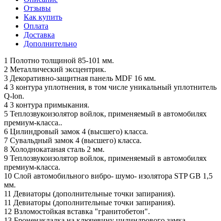
Отзывы
Как купить
Оплата
Доставка
Дополнительно
1 Полотно толщиной 85-101 мм.
2 Металлический эксцентрик.
3 Декоративно-защитная панель MDF 16 мм.
4 3 контура уплотнения, в том числе уникальный уплотнитель
Q-lon.
4 3 контура примыкания.
5 Теплозвукоизолятор войлок, применяемый в автомобилях
премиум-класса..
6 Цилиндровый замок 4 (высшего) класса.
7 Сувальдный замок 4 (высшего) класса.
8 Холоднокатаная сталь 2 мм.
9 Теплозвукоизолятор войлок, применяемый в автомобилях
премиум-класса.
10 Слой автомобильного вибро- шумо- изолятора STP GB 1,5
мм.
11 Девиаторы (дополнительные точки запирания).
11 Девиаторы (дополнительные точки запирания).
12 Взломостойкая вставка "гранитобетон".
13 Броненакладка на ключевину цилиндрового замка.