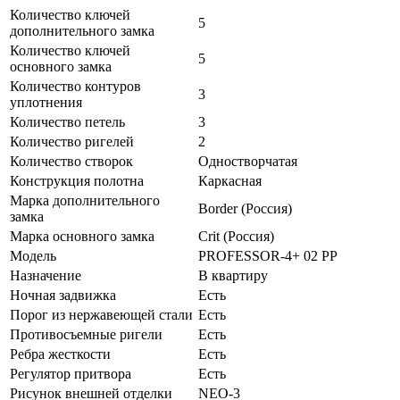
Количество ключей
5
дополнительного замка
Количество ключей
5
основного замка
Количество контуров
3
уплотнения
Количество петель
3
Количество ригелей
2
Количество створок
Одностворчатая
Конструкция полотна
Каркасная
Марка дополнительного
Border (Россия)
замка
Марка основного замка
Crit (Россия)
Модель
PROFESSOR-4+ 02 PP
Назначение
В квартиру
Ночная задвижка
Есть
Порог из нержавеющей стали
Есть
Противосъемные ригели
Есть
Ребра жесткости
Есть
Регулятор притвора
Есть
Рисунок внешней отделки
NEO-3