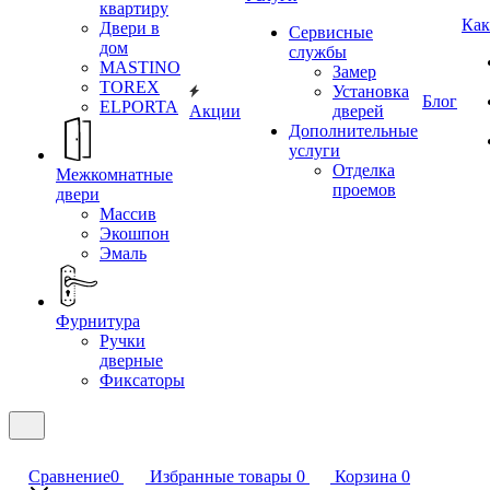
квартиру
Как
Двери в
Сервисные
дом
службы
MASTINO
Замер
TOREX
Установка
Блог
ELPORTA
Акции
дверей
Дополнительные
услуги
Отделка
Межкомнатные
проемов
двери
Массив
Экошпон
Эмаль
Фурнитура
Ручки
дверные
Фиксаторы
Сравнение
0
Избранные товары
0
Корзина
0