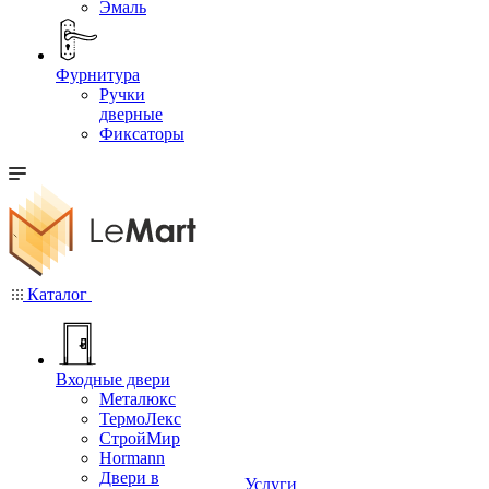
Эмаль
Фурнитура
Ручки
дверные
Фиксаторы
Каталог
Входные двери
Металюкс
ТермоЛекс
СтройМир
Hormann
Двери в
Услуги