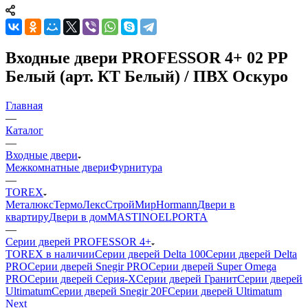
Входные двери PROFESSOR 4+ 02 PP
Белый (арт. КТ Белый) / ПВХ Оскуро
Главная
—
Каталог
—
Входные двери
Межкомнатные двери
Фурнитура
—
TOREX
Металюкс
ТермоЛекс
СтройМир
Hormann
Двери в
квартиру
Двери в дом
MASTINO
ELPORTA
—
Серии дверей PROFESSOR 4+
TOREX в наличии
Серии дверей Delta 100
Серии дверей Delta
PRO
Серии дверей Snegir PRO
Серии дверей Super Omega
PRO
Серии дверей Серия-X
Серии дверей Гранит
Серии дверей
Ultimatum
Серии дверей Snegir 20F
Серии дверей Ultimatum
Next