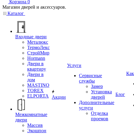
Корзина
0
Магазин дверей и аксессуаров.
Каталог
Входные двери
Металюкс
ТермоЛекс
СтройМир
Hormann
Двери в
Услуги
квартиру
Как
Двери в
Сервисные
дом
службы
MASTINO
Замер
TOREX
Установка
Блог
ELPORTA
Акции
дверей
Дополнительные
услуги
Отделка
Межкомнатные
проемов
двери
Массив
Экошпон