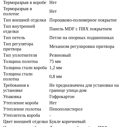
Терморазрыв в коробе
Нет
Терморазрыв в
Нет
полотне
Тип внешней отделки
Порошково-полимерное покрытие
Тип внутренней
Панель MDF с ПВХ покрытием
отделки
Тип петель
Петли на опорных подшипниках
Тип регулятора
Механизм регулировки притвора
притвора
Тип уплотнителя
Резиновый
Толщина полотна
75 мм
Толщина стали короба
1,2 мм
Толщина стали
0,8 мм
полотна
Требования к
Не предназначена для установки на
установке
границе улица-дом
Упаковка
Гофрокартон
Утепление короба
Нет
Утепление полотна
Пенополистирол
Утеплитель короба
-
Цвет внешней отделки
Букле коричневый