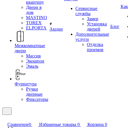
квартиру
Как
Двери в
Сервисные
дом
службы
MASTINO
Замер
TOREX
Установка
Блог
ELPORTA
Акции
дверей
Дополнительные
услуги
Отделка
Межкомнатные
проемов
двери
Массив
Экошпон
Эмаль
Фурнитура
Ручки
дверные
Фиксаторы
Сравнение
0
Избранные товары
0
Корзина
0