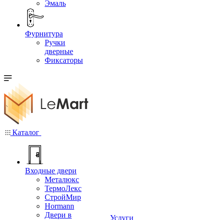
Эмаль
Фурнитура
Ручки
дверные
Фиксаторы
Каталог
Входные двери
Металюкс
ТермоЛекс
СтройМир
Hormann
Двери в
Услуги