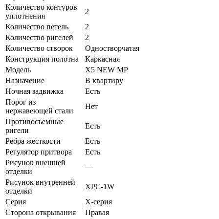
Количество контуров
2
уплотнения
Количество петель
2
Количество ригелей
2
Количество створок
Одностворчатая
Конструкция полотна
Каркасная
Модель
Х5 NEW MP
Назначение
В квартиру
Ночная задвижка
Есть
Порог из
Нет
нержавеющей стали
Противосъемные
Есть
ригели
Ребра жесткости
Есть
Регулятор притвора
Есть
Рисунок внешней
—
отделки
Рисунок внутренней
XPC-1W
отделки
Серия
Х-серия
Сторона открывания
Правая