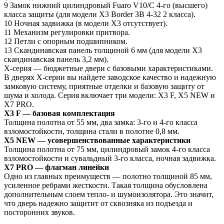
9 Замок нижний цилиндровый Fuaro V10/С 4-го (высшего)
класса защиты (для модели Х3 Border ЗВ 4-32 2 класса).
10 Ночная задвижка (в модели Х3 отсутствует).
11 Механизм регулировки притвора.
12 Петли с опорным подшипником.
13 Скандинавская панель толщиной 6 мм (для модели Х3
скандинавская панель 3,2 мм).
Х-серия — бюджетные двери с базовыми характеристиками.
В дверях Х-серии вы найдете заводское качество и надежную
замковую систему, приятные отделки и базовую защиту от
шума и холода. Cерия включает три модели: Х3 F, Х5 NEW и
Х7 PRO.
Х3 F — базовая комплектация
Толщина полотна от 55 мм, два замка: 3-го и 4-го класса
взломостойкости, толщина стали в полотне 0,8 мм.
Х5 NEW — усовершенствованные характеристики
Толщина полотна от 75 мм, цилиндровый замок 4-го класса
взломостойкости и сувальдный 3-го класса, ночная задвижка.
Х7 PRO — флагман линейки
Одно из главных преимуществ ― полотно толщиной 85 мм,
усиленное ребрами жесткости. Такая толщина обусловлена
дополнительным слоем тепло- и шумоизолятора. Это значит,
что дверь надежно защитит от сквозняка из подъезда и
посторонних звуков.