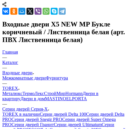
Входные двери Х5 NEW MP Букле
коричневый / Лиственница белая (арт.
ПВХ Лиственница белая)
Главная
—
Каталог
—
Входные двери
Межкомнатные двери
Фурнитура
—
TOREX
Металюкс
ТермоЛекс
СтройМир
Hormann
Двери в
квартиру
Двери в дом
MASTINO
ELPORTA
—
Серии дверей Серия-X
TOREX в наличии
Серии дверей Delta 100
Серии дверей Delta
PRO
Серии дверей Snegir PRO
Серии дверей Super Omega
PRO
Серии дверей Гранит
Серии дверей Ultimatum
Серии