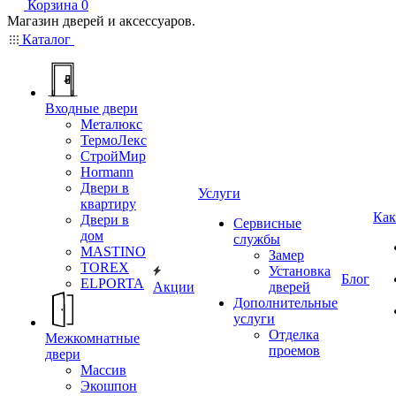
Корзина
0
Магазин дверей и аксессуаров.
Каталог
Входные двери
Металюкс
ТермоЛекс
СтройМир
Hormann
Двери в
Услуги
квартиру
Как
Двери в
Сервисные
дом
службы
MASTINO
Замер
TOREX
Установка
Блог
ELPORTA
Акции
дверей
Дополнительные
услуги
Отделка
Межкомнатные
проемов
двери
Массив
Экошпон