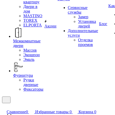
квартиру
Как
Двери в
Сервисные
дом
службы
MASTINO
Замер
TOREX
Установка
Блог
ELPORTA
Акции
дверей
Дополнительные
услуги
Отделка
Межкомнатные
проемов
двери
Массив
Экошпон
Эмаль
Фурнитура
Ручки
дверные
Фиксаторы
Сравнение
0
Избранные товары
0
Корзина
0