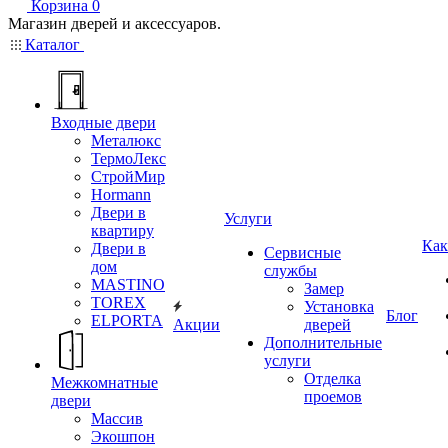
Корзина
0
Магазин дверей и аксессуаров.
Каталог
Входные двери
Металюкс
ТермоЛекс
СтройМир
Hormann
Двери в
Услуги
квартиру
Как
Двери в
Сервисные
дом
службы
MASTINO
Замер
TOREX
Установка
Блог
ELPORTA
Акции
дверей
Дополнительные
услуги
Отделка
Межкомнатные
проемов
двери
Массив
Экошпон