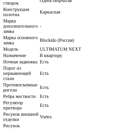
Одностворчатая
створок
Конструкция
Каркасная
полотна
Марка
дополнительного
-
замка
Марка основного
Blockido (Россия)
замка
Модель
ULTIMATUM NEXT
Назначение
В квартиру
Ночная задвижка
Есть
Порог из
нержавеющей
Есть
стали
Противосъемные
Есть
ригели
Ребра жесткости
Есть
Регулятор
Есть
притвора
Рисунок внешней
Vortex
отделки
Рисунок