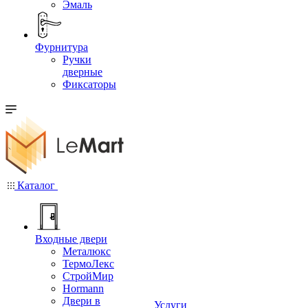
Эмаль
Фурнитура
Ручки
дверные
Фиксаторы
Каталог
Входные двери
Металюкс
ТермоЛекс
СтройМир
Hormann
Двери в
Услуги