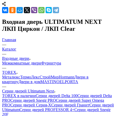
Входная дверь ULTIMATUM NEXT
ЛКП Циркон / ЛКП Clear
Главная
—
Каталог
—
Входные двери
Межкомнатные двери
Фурнитура
—
TOREX
Металюкс
ТермоЛекс
СтройМир
Hormann
Двери в
квартиру
Двери в дом
MASTINO
ELPORTA
—
Серии дверей Ultimatum Next
TOREX в наличии
Серии дверей Delta 100
Серии дверей Delta
PRO
Серии дверей Snegir PRO
Серии дверей Super Omega
PRO
Серии дверей Серия-X
Серии дверей Гранит
Серии дверей
Ultimatum
Серии дверей PROFESSOR 4+
Серии дверей Snegir
20F