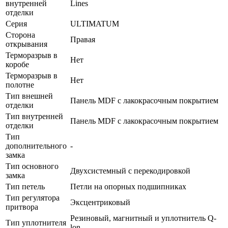
внутренней
Lines
отделки
Серия
ULTIMATUM
Сторона
Правая
открывания
Терморазрыв в
Нет
коробе
Терморазрыв в
Нет
полотне
Тип внешней
Панель MDF с лакокрасочным покрытием
отделки
Тип внутренней
Панель MDF с лакокрасочным покрытием
отделки
Тип
дополнительного
-
замка
Тип основного
Двухсистемный с перекодировкой
замка
Тип петель
Петли на опорных подшипниках
Тип регулятора
Эксцентриковый
притвора
Резиновый, магнитный и уплотнитель Q-
Тип уплотнителя
lon