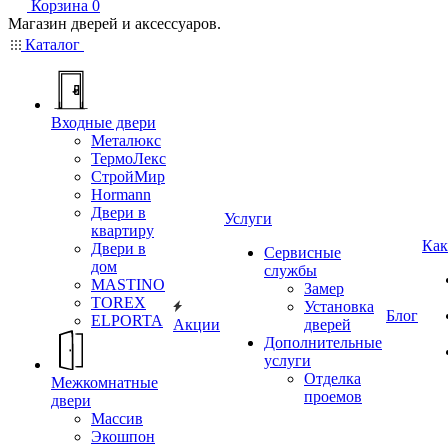
Корзина
0
Магазин дверей и аксессуаров.
Каталог
Входные двери
Металюкс
ТермоЛекс
СтройМир
Hormann
Двери в
Услуги
квартиру
Как
Двери в
Сервисные
дом
службы
MASTINO
Замер
TOREX
Установка
Блог
ELPORTA
Акции
дверей
Дополнительные
услуги
Отделка
Межкомнатные
проемов
двери
Массив
Экошпон