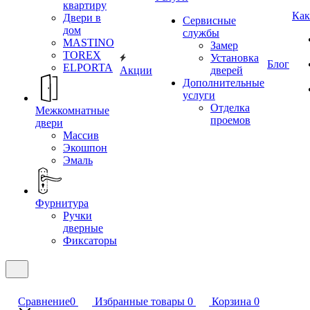
квартиру
Как
Двери в
Сервисные
дом
службы
MASTINO
Замер
TOREX
Установка
Блог
ELPORTA
Акции
дверей
Дополнительные
услуги
Отделка
Межкомнатные
проемов
двери
Массив
Экошпон
Эмаль
Фурнитура
Ручки
дверные
Фиксаторы
Сравнение
0
Избранные товары
0
Корзина
0