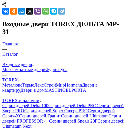
Входные двери TOREX ДЕЛЬТА MP-
31
Главная
—
Каталог
—
Входные двери
Межкомнатные двери
Фурнитура
—
TOREX
Металюкс
ТермоЛекс
СтройМир
Hormann
Двери в
квартиру
Двери в дом
MASTINO
ELPORTA
—
TOREX в наличии
Серии дверей Delta 100
Серии дверей Delta PRO
Серии дверей
Snegir PRO
Серии дверей Super Omega PRO
Серии дверей
Серия-X
Серии дверей Гранит
Серии дверей Ultimatum
Серии
дверей PROFESSOR 4+
Серии дверей Snegir 20F
Серии дверей
Ultimatum Next