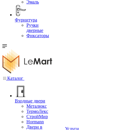
Эмаль
Фурнитура
Ручки
дверные
Фиксаторы
Каталог
Входные двери
Металюкс
ТермоЛекс
СтройМир
Hormann
Двери в
Услуги