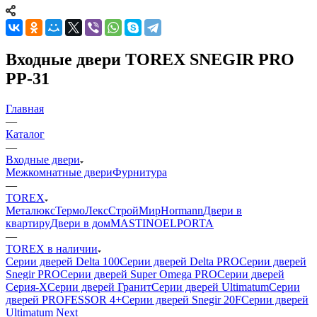
Входные двери TOREX SNEGIR PRO
PP-31
Главная
—
Каталог
—
Входные двери
Межкомнатные двери
Фурнитура
—
TOREX
Металюкс
ТермоЛекс
СтройМир
Hormann
Двери в
квартиру
Двери в дом
MASTINO
ELPORTA
—
TOREX в наличии
Серии дверей Delta 100
Серии дверей Delta PRO
Серии дверей
Snegir PRO
Серии дверей Super Omega PRO
Серии дверей
Серия-X
Серии дверей Гранит
Серии дверей Ultimatum
Серии
дверей PROFESSOR 4+
Серии дверей Snegir 20F
Серии дверей
Ultimatum Next