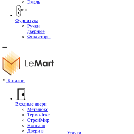
Эмаль
Фурнитура
Ручки
дверные
Фиксаторы
Каталог
Входные двери
Металюкс
ТермоЛекс
СтройМир
Hormann
Двери в
Услуги