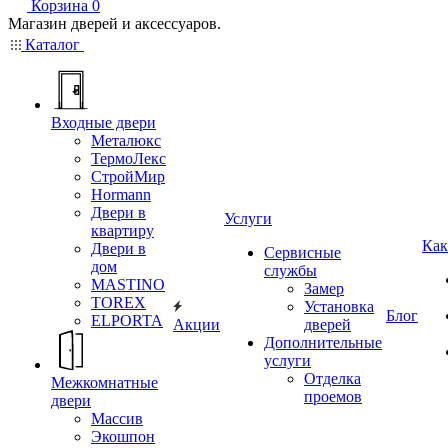
Корзина
0
Магазин дверей и аксессуаров.
Каталог
Входные двери
Металюкс
ТермоЛекс
СтройМир
Hormann
Двери в
Услуги
квартиру
Как
Двери в
Сервисные
дом
службы
MASTINO
Замер
TOREX
Установка
Блог
ELPORTA
Акции
дверей
Дополнительные
услуги
Отделка
Межкомнатные
проемов
двери
Массив
Экошпон