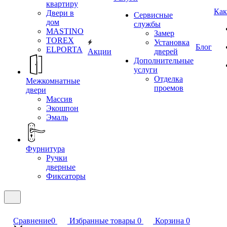
квартиру
Как
Двери в
Сервисные
дом
службы
MASTINO
Замер
TOREX
Установка
Блог
ELPORTA
Акции
дверей
Дополнительные
услуги
Отделка
Межкомнатные
проемов
двери
Массив
Экошпон
Эмаль
Фурнитура
Ручки
дверные
Фиксаторы
Сравнение
0
Избранные товары
0
Корзина
0