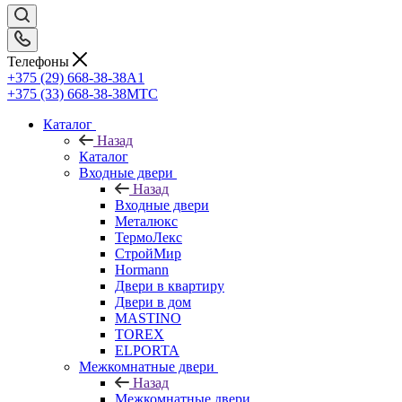
Телефоны
+375 (29) 668-38-38
A1
+375 (33) 668-38-38
МТС
Каталог
Назад
Каталог
Входные двери
Назад
Входные двери
Металюкс
ТермоЛекс
СтройМир
Hormann
Двери в квартиру
Двери в дом
MASTINO
TOREX
ELPORTA
Межкомнатные двери
Назад
Межкомнатные двери