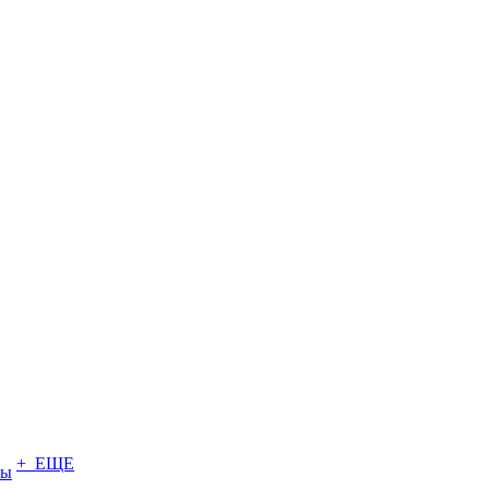
+ ЕЩЕ
ты