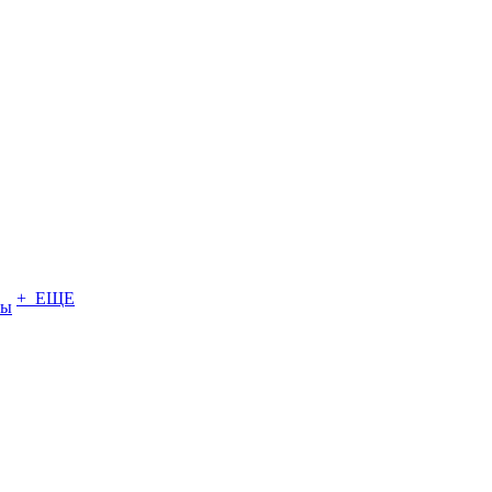
+ ЕЩЕ
ты