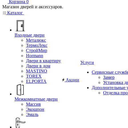
Корзина
0
Магазин дверей и аксессуаров.
Каталог
Входные двери
Металюкс
ТермоЛекс
СтройМир
Hormann
Двери в квартиру
Услуги
Двери в дом
MASTINO
Сервисные служб
TOREX
Замер
Акции
ELPORTA
Установка д
Дополнительные 
Отделка пр
Межкомнатные двери
Массив
Экошпон
Эмаль