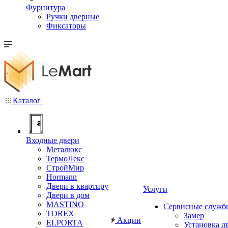
Фурнитура
Ручки дверные
Фиксаторы
Каталог
Входные двери
Металюкс
ТермоЛекс
СтройМир
Hormann
Двери в квартиру
Услуги
Двери в дом
MASTINO
Сервисные служб
TOREX
Замер
Акции
ELPORTA
Установка д