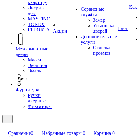
квартиру
Как
Двери в
Сервисные
дом
службы
MASTINO
Замер
TOREX
Установка
Блог
ELPORTA
Акции
дверей
Дополнительные
услуги
Отделка
Межкомнатные
проемов
двери
Массив
Экошпон
Эмаль
Фурнитура
Ручки
дверные
Фиксаторы
Сравнение
0
Избранные товары
0
Корзина
0