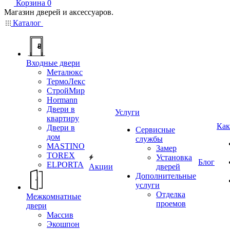
Корзина
0
Магазин дверей и аксессуаров.
Каталог
Входные двери
Металюкс
ТермоЛекс
СтройМир
Hormann
Двери в
Услуги
квартиру
Как
Двери в
Сервисные
дом
службы
MASTINO
Замер
TOREX
Установка
Блог
ELPORTA
Акции
дверей
Дополнительные
услуги
Отделка
Межкомнатные
проемов
двери
Массив
Экошпон