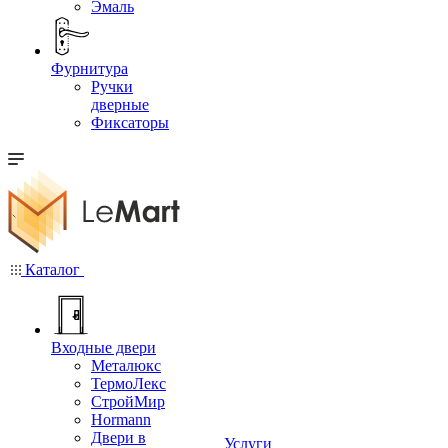
Эмаль
Фурнитура
Ручки
дверные
Фиксаторы
Каталог
Входные двери
Металюкс
ТермоЛекс
СтройМир
Hormann
Двери в
Услуги