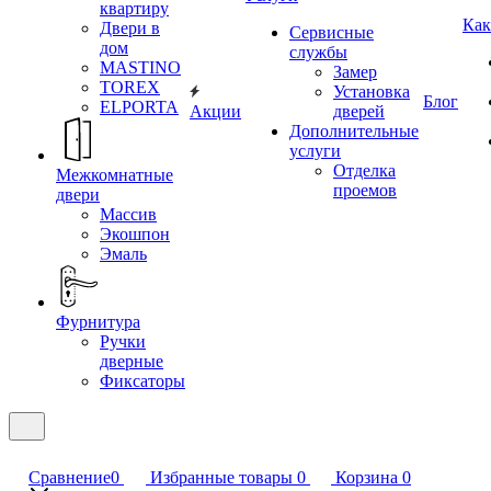
квартиру
Как
Двери в
Сервисные
дом
службы
MASTINO
Замер
TOREX
Установка
Блог
ELPORTA
Акции
дверей
Дополнительные
услуги
Отделка
Межкомнатные
проемов
двери
Массив
Экошпон
Эмаль
Фурнитура
Ручки
дверные
Фиксаторы
Сравнение
0
Избранные товары
0
Корзина
0