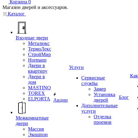
Корзина
0
Магазин дверей и аксессуаров.
Каталог
Входные двери
Металюкс
ТермоЛекс
СтройМир
Hormann
Двери в
Услуги
квартиру
Как
Двери в
Сервисные
дом
службы
MASTINO
Замер
TOREX
Установка
Блог
ELPORTA
Акции
дверей
Дополнительные
услуги
Отделка
Межкомнатные
проемов
двери
Массив
Экошпон