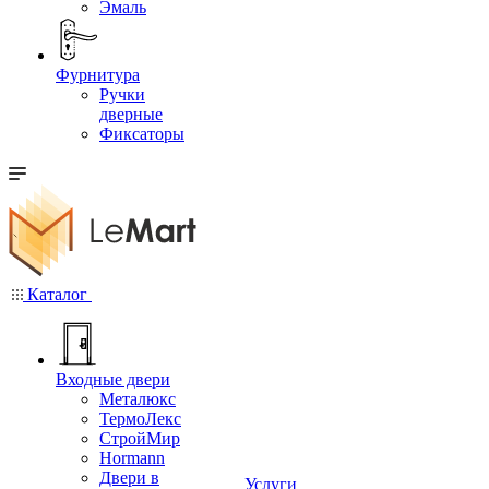
Эмаль
Фурнитура
Ручки
дверные
Фиксаторы
Каталог
Входные двери
Металюкс
ТермоЛекс
СтройМир
Hormann
Двери в
Услуги