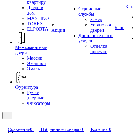
квартиру
Как
Двери в
Сервисные
дом
службы
MASTINO
Замер
TOREX
Установка
Блог
ELPORTA
Акции
дверей
Дополнительные
услуги
Отделка
Межкомнатные
проемов
двери
Массив
Экошпон
Эмаль
Фурнитура
Ручки
дверные
Фиксаторы
Сравнение
0
Избранные товары
0
Корзина
0