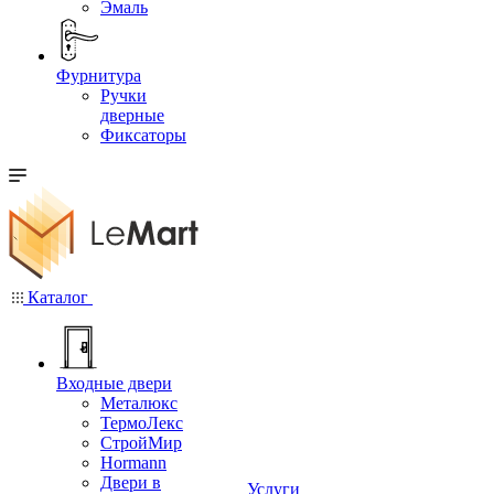
Эмаль
Фурнитура
Ручки
дверные
Фиксаторы
Каталог
Входные двери
Металюкс
ТермоЛекс
СтройМир
Hormann
Двери в
Услуги