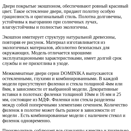
Двери покрытые экошпоном, обеспечивают ровный красивый
цвет. Такое остекление двери, придают полотну особую
грациозность и оригинальный стиль. Полотна долговечны,
устойчивы к выгоранию при солнечных лучах,
влагоустойчивы и полностью экологичны.
Экошпон имитирует структуру натуральной древесины,
повторяя ее рисунок. Материал изготавливается из
экологичных материалов, абсолютно безопасных для
окружающих. Модель отличается хорошими
эксплуатационными характеристиками, имеет долгий срок
службы и не прихотлива в уходе.
Межкомнатные двери серии DOMINIKA выпускаются
остекленными, глухими и комбинированными. В каждой
модели присутствуют филенки и стекла толщиной 4мм или
8мм, в зависимости от выбранной модели. Декоративные
вставки в полотнах: филенки толщиной 10мм и 16 мм и 25
мм, состоящие из МДФ. Филенки или стекла разделены
между собой поперечными элементами сечением. Количество
филенок в полотне может быть разное в зависимости от
модели . Есть комбинированные модели с наличием стекол и
филенок одновременно.
Производитель соблюдает все стандарты качества и тщательно