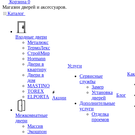
Корзина
0
Магазин дверей и аксессуаров.
Каталог
Входные двери
Металюкс
ТермоЛекс
СтройМир
Hormann
Двери в
Услуги
квартиру
Как
Двери в
Сервисные
дом
службы
MASTINO
Замер
TOREX
Установка
Блог
ELPORTA
Акции
дверей
Дополнительные
услуги
Отделка
Межкомнатные
проемов
двери
Массив
Экошпон