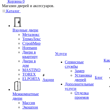
Корзина
0
Магазин дверей и аксессуаров.
Каталог
Входные двери
Металюкс
ТермоЛекс
СтройМир
Hormann
Двери в
Услуги
квартиру
Как
Двери в
Сервисные
дом
службы
MASTINO
Замер
TOREX
Установка
Блог
ELPORTA
Акции
дверей
Дополнительные
услуги
Отделка
Межкомнатные
проемов
двери
Массив
Экошпон