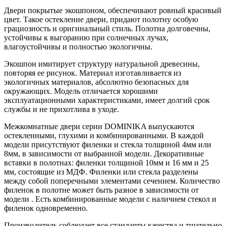
Двери покрытые экошпоном, обеспечивают ровный красивый
цвет. Такое остекление двери, придают полотну особую
грациозность и оригинальный стиль. Полотна долговечны,
устойчивы к выгоранию при солнечных лучах,
влагоустойчивы и полностью экологичны.
Экошпон имитирует структуру натуральной древесины,
повторяя ее рисунок. Материал изготавливается из
экологичных материалов, абсолютно безопасных для
окружающих. Модель отличается хорошими
эксплуатационными характеристиками, имеет долгий срок
службы и не прихотлива в уходе.
Межкомнатные двери серии DOMINIKA выпускаются
остекленными, глухими и комбинированными. В каждой
модели присутствуют филенки и стекла толщиной 4мм или
8мм, в зависимости от выбранной модели. Декоративные
вставки в полотнах: филенки толщиной 10мм и 16 мм и 25
мм, состоящие из МДФ. Филенки или стекла разделены
между собой поперечными элементами сечением. Количество
филенок в полотне может быть разное в зависимости от
модели . Есть комбинированные модели с наличием стекол и
филенок одновременно.
Производитель соблюдает все стандарты качества и тщательно