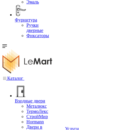
Эмаль
Фурнитура
Ручки
дверные
Фиксаторы
Каталог
Входные двери
Металюкс
ТермоЛекс
СтройМир
Hormann
Двери в
Услуги