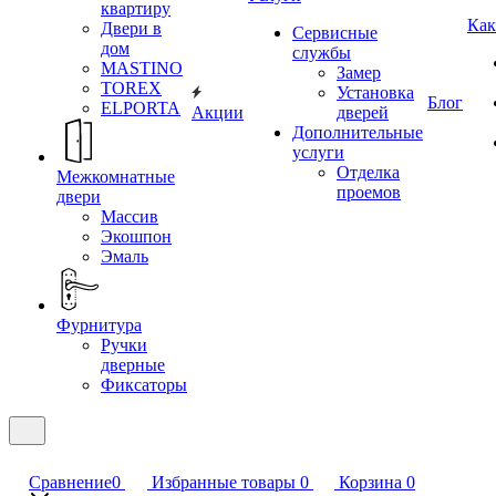
квартиру
Как
Двери в
Сервисные
дом
службы
MASTINO
Замер
TOREX
Установка
Блог
ELPORTA
Акции
дверей
Дополнительные
услуги
Отделка
Межкомнатные
проемов
двери
Массив
Экошпон
Эмаль
Фурнитура
Ручки
дверные
Фиксаторы
Сравнение
0
Избранные товары
0
Корзина
0