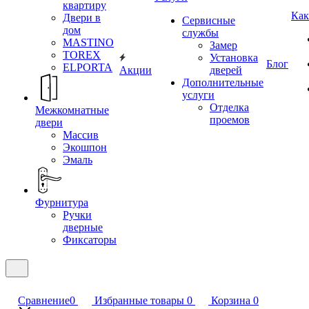
квартиру
Как
Двери в
Сервисные
дом
службы
MASTINO
Замер
TOREX
Установка
Блог
ELPORTA
Акции
дверей
Дополнительные
услуги
Отделка
Межкомнатные
проемов
двери
Массив
Экошпон
Эмаль
Фурнитура
Ручки
дверные
Фиксаторы
Сравнение
0
Избранные товары
0
Корзина
0