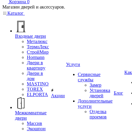
Корзина
0
Магазин дверей и аксессуаров.
Каталог
Входные двери
Металюкс
ТермоЛекс
СтройМир
Hormann
Двери в
Услуги
квартиру
Как
Двери в
Сервисные
дом
службы
MASTINO
Замер
TOREX
Установка
Блог
ELPORTA
Акции
дверей
Дополнительные
услуги
Отделка
Межкомнатные
проемов
двери
Массив
Экошпон