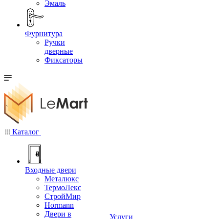
Эмаль
Фурнитура
Ручки
дверные
Фиксаторы
Каталог
Входные двери
Металюкс
ТермоЛекс
СтройМир
Hormann
Двери в
Услуги