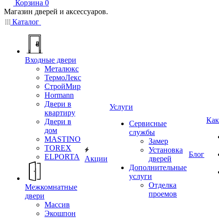
Корзина
0
Магазин дверей и аксессуаров.
Каталог
Входные двери
Металюкс
ТермоЛекс
СтройМир
Hormann
Двери в
Услуги
квартиру
Как
Двери в
Сервисные
дом
службы
MASTINO
Замер
TOREX
Установка
Блог
ELPORTA
Акции
дверей
Дополнительные
услуги
Отделка
Межкомнатные
проемов
двери
Массив
Экошпон