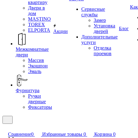
квартиру
Как
Двери в
Сервисные
дом
службы
MASTINO
Замер
TOREX
Установка
Блог
ELPORTA
Акции
дверей
Дополнительные
услуги
Отделка
Межкомнатные
проемов
двери
Массив
Экошпон
Эмаль
Фурнитура
Ручки
дверные
Фиксаторы
Сравнение
0
Избранные товары
0
Корзина
0