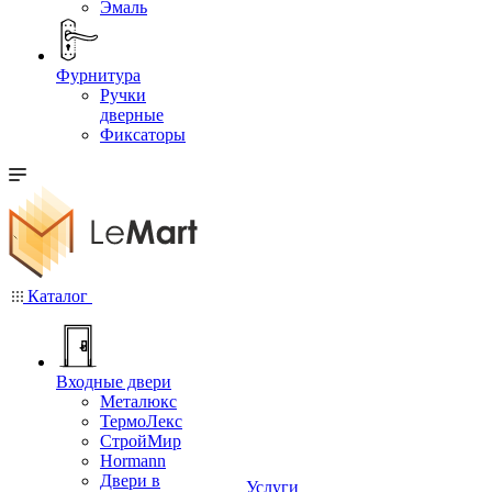
Эмаль
Фурнитура
Ручки
дверные
Фиксаторы
Каталог
Входные двери
Металюкс
ТермоЛекс
СтройМир
Hormann
Двери в
Услуги