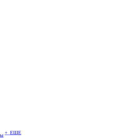
+ ЕЩЕ
ты