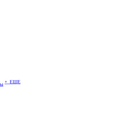
+ ЕЩЕ
ты