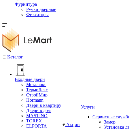
Фурнитура
Ручки дверные
Фиксаторы
Каталог
Входные двери
Металюкс
ТермоЛекс
СтройМир
Hormann
Двери в квартиру
Услуги
Двери в дом
MASTINO
Сервисные служб
TOREX
Замер
Акции
ELPORTA
Установка д