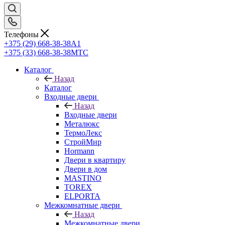
Телефоны
+375 (29) 668-38-38
A1
+375 (33) 668-38-38
МТС
Каталог
Назад
Каталог
Входные двери
Назад
Входные двери
Металюкс
ТермоЛекс
СтройМир
Hormann
Двери в квартиру
Двери в дом
MASTINO
TOREX
ELPORTA
Межкомнатные двери
Назад
Межкомнатные двери