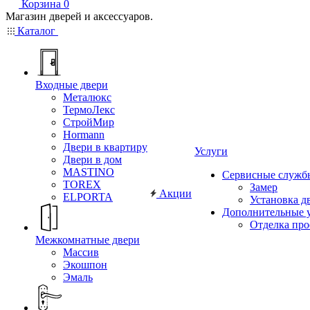
Корзина
0
Магазин дверей и аксессуаров.
Каталог
Входные двери
Металюкс
ТермоЛекс
СтройМир
Hormann
Двери в квартиру
Услуги
Двери в дом
MASTINO
Сервисные служб
TOREX
Замер
Акции
ELPORTA
Установка д
Дополнительные 
Отделка пр
Межкомнатные двери
Массив
Экошпон
Эмаль