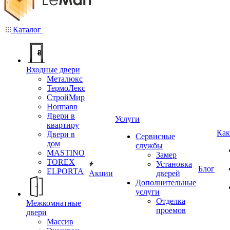
Каталог
Входные двери
Металюкс
ТермоЛекс
СтройМир
Hormann
Двери в
Услуги
квартиру
Как
Двери в
Сервисные
дом
службы
MASTINO
Замер
TOREX
Установка
Блог
ELPORTA
Акции
дверей
Дополнительные
услуги
Отделка
Межкомнатные
проемов
двери
Массив