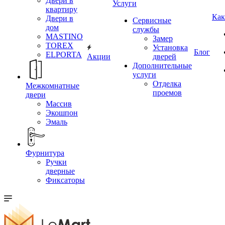
Двери в
Услуги
квартиру
Как
Двери в
Сервисные
дом
службы
MASTINO
Замер
TOREX
Установка
Блог
ELPORTA
Акции
дверей
Дополнительные
услуги
Отделка
Межкомнатные
проемов
двери
Массив
Экошпон
Эмаль
Фурнитура
Ручки
дверные
Фиксаторы