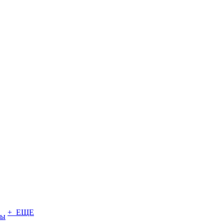
+ ЕЩЕ
ты