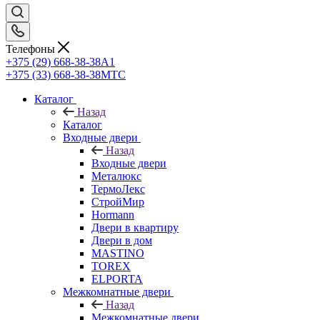
Телефоны
+375 (29) 668-38-38
A1
+375 (33) 668-38-38
МТС
Каталог
Назад
Каталог
Входные двери
Назад
Входные двери
Металюкс
ТермоЛекс
СтройМир
Hormann
Двери в квартиру
Двери в дом
MASTINO
TOREX
ELPORTA
Межкомнатные двери
Назад
Межкомнатные двери