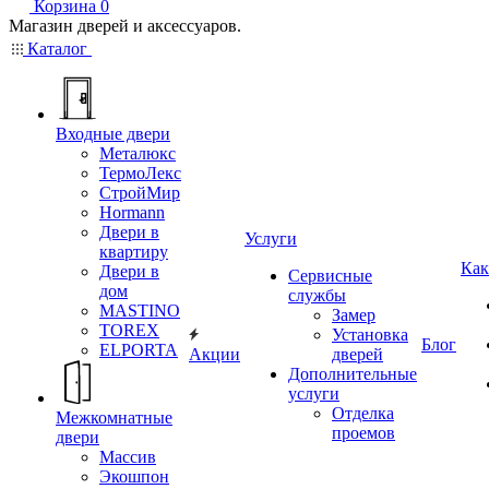
Корзина
0
Магазин дверей и аксессуаров.
Каталог
Входные двери
Металюкс
ТермоЛекс
СтройМир
Hormann
Двери в
Услуги
квартиру
Как
Двери в
Сервисные
дом
службы
MASTINO
Замер
TOREX
Установка
Блог
ELPORTA
Акции
дверей
Дополнительные
услуги
Отделка
Межкомнатные
проемов
двери
Массив
Экошпон