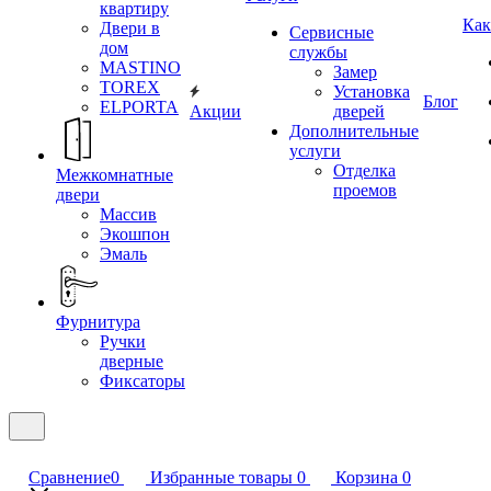
квартиру
Как
Двери в
Сервисные
дом
службы
MASTINO
Замер
TOREX
Установка
Блог
ELPORTA
Акции
дверей
Дополнительные
услуги
Отделка
Межкомнатные
проемов
двери
Массив
Экошпон
Эмаль
Фурнитура
Ручки
дверные
Фиксаторы
Сравнение
0
Избранные товары
0
Корзина
0