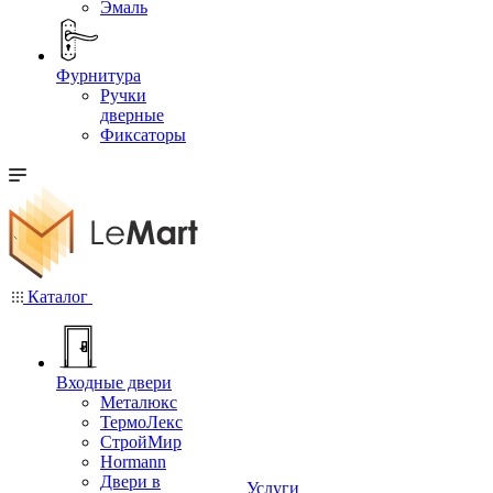
Эмаль
Фурнитура
Ручки
дверные
Фиксаторы
Каталог
Входные двери
Металюкс
ТермоЛекс
СтройМир
Hormann
Двери в
Услуги