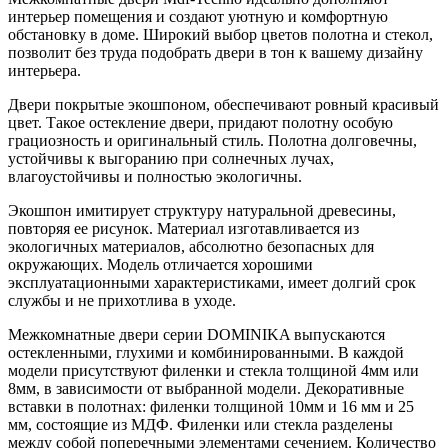
интерьер помещения и создают уютную и комфортную
обстановку в доме. Широкий выбор цветов полотна и стекол,
позволит без труда подобрать двери в тон к вашему дизайну
интерьера.
Двери покрытые экошпоном, обеспечивают ровный красивый
цвет. Такое остекление двери, придают полотну особую
грациозность и оригинальный стиль. Полотна долговечны,
устойчивы к выгоранию при солнечных лучах,
влагоустойчивы и полностью экологичны.
Экошпон имитирует структуру натуральной древесины,
повторяя ее рисунок. Материал изготавливается из
экологичных материалов, абсолютно безопасных для
окружающих. Модель отличается хорошими
эксплуатационными характеристиками, имеет долгий срок
службы и не прихотлива в уходе.
Межкомнатные двери серии DOMINIKA выпускаются
остекленными, глухими и комбинированными. В каждой
модели присутствуют филенки и стекла толщиной 4мм или
8мм, в зависимости от выбранной модели. Декоративные
вставки в полотнах: филенки толщиной 10мм и 16 мм и 25
мм, состоящие из МДФ. Филенки или стекла разделены
между собой поперечными элементами сечением. Количество