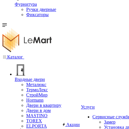
Фурнитура
Ручки дверные
Фиксаторы
Каталог
Входные двери
Металюкс
ТермоЛекс
СтройМир
Hormann
Двери в квартиру
Услуги
Двери в дом
MASTINO
Сервисные служб
TOREX
Замер
Акции
ELPORTA
Установка д