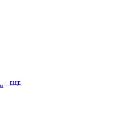
+ ЕЩЕ
ты