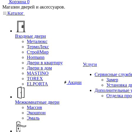
Корзина
0
Магазин дверей и аксессуаров.
Каталог
Входные двери
Металюкс
ТермоЛекс
СтройМир
Hormann
Двери в квартиру
Услуги
Двери в дом
MASTINO
Сервисные служб
TOREX
Замер
Акции
ELPORTA
Установка д
Дополнительные 
Отделка пр
Межкомнатные двери
Массив
Экошпон
Эмаль