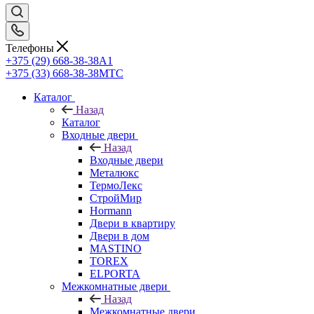
Телефоны
+375 (29) 668-38-38
A1
+375 (33) 668-38-38
МТС
Каталог
Назад
Каталог
Входные двери
Назад
Входные двери
Металюкс
ТермоЛекс
СтройМир
Hormann
Двери в квартиру
Двери в дом
MASTINO
TOREX
ELPORTA
Межкомнатные двери
Назад
Межкомнатные двери