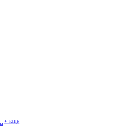
+ ЕЩЕ
ты