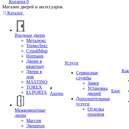
Корзина
0
Магазин дверей и аксессуаров.
Каталог
Входные двери
Металюкс
ТермоЛекс
СтройМир
Hormann
Двери в
Услуги
квартиру
Как
Двери в
Сервисные
дом
службы
MASTINO
Замер
TOREX
Установка
Блог
ELPORTA
Акции
дверей
Дополнительные
услуги
Отделка
Межкомнатные
проемов
двери
Массив
Экошпон