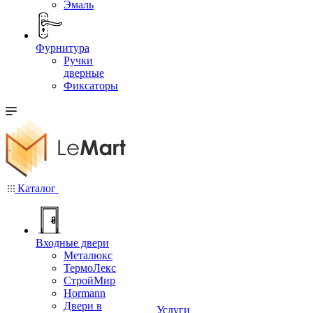
Эмаль
Фурнитура
Ручки
дверные
Фиксаторы
Каталог
Входные двери
Металюкс
ТермоЛекс
СтройМир
Hormann
Двери в
Услуги