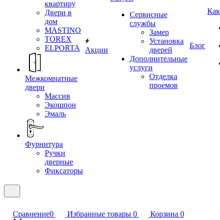
квартиру
Как
Двери в
Сервисные
дом
службы
MASTINO
Замер
TOREX
Установка
Блог
ELPORTA
Акции
дверей
Дополнительные
услуги
Отделка
Межкомнатные
проемов
двери
Массив
Экошпон
Эмаль
Фурнитура
Ручки
дверные
Фиксаторы
Сравнение
0
Избранные товары
0
Корзина
0