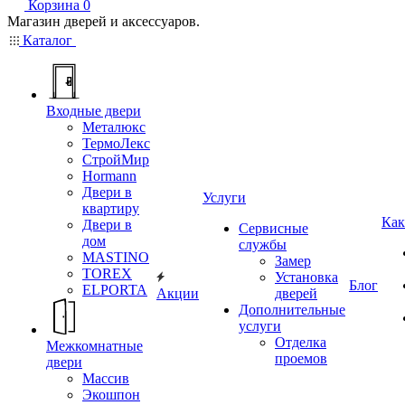
Корзина
0
Магазин дверей и аксессуаров.
Каталог
Входные двери
Металюкс
ТермоЛекс
СтройМир
Hormann
Двери в
Услуги
квартиру
Как
Двери в
Сервисные
дом
службы
MASTINO
Замер
TOREX
Установка
Блог
ELPORTA
Акции
дверей
Дополнительные
услуги
Отделка
Межкомнатные
проемов
двери
Массив
Экошпон