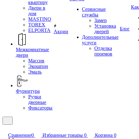
квартиру
Как
Двери в
Сервисные
дом
службы
MASTINO
Замер
TOREX
Установка
Блог
ELPORTA
Акции
дверей
Дополнительные
услуги
Отделка
Межкомнатные
проемов
двери
Массив
Экошпон
Эмаль
Фурнитура
Ручки
дверные
Фиксаторы
Сравнение
0
Избранные товары
0
Корзина
0