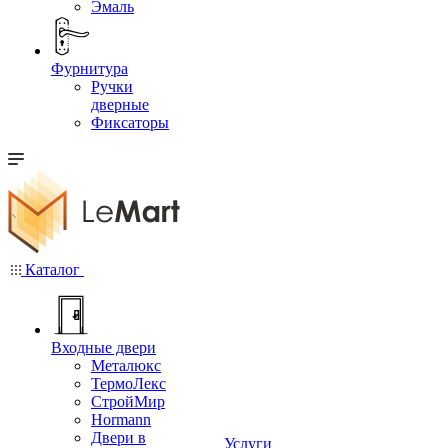
Эмаль
Фурнитура
Ручки
дверные
Фиксаторы
Каталог
Входные двери
Металюкс
ТермоЛекс
СтройМир
Hormann
Двери в
Услуги