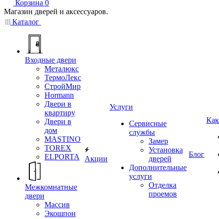
Корзина
0
Магазин дверей и аксессуаров.
Каталог
Входные двери
Металюкс
ТермоЛекс
СтройМир
Hormann
Двери в
Услуги
квартиру
Как
Двери в
Сервисные
дом
службы
MASTINO
Замер
TOREX
Установка
Блог
ELPORTA
Акции
дверей
Дополнительные
услуги
Отделка
Межкомнатные
проемов
двери
Массив
Экошпон