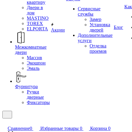
квартиру
Как
Двери в
Сервисные
дом
службы
MASTINO
Замер
TOREX
Установка
Блог
ELPORTA
Акции
дверей
Дополнительные
услуги
Отделка
Межкомнатные
проемов
двери
Массив
Экошпон
Эмаль
Фурнитура
Ручки
дверные
Фиксаторы
Сравнение
0
Избранные товары
0
Корзина
0