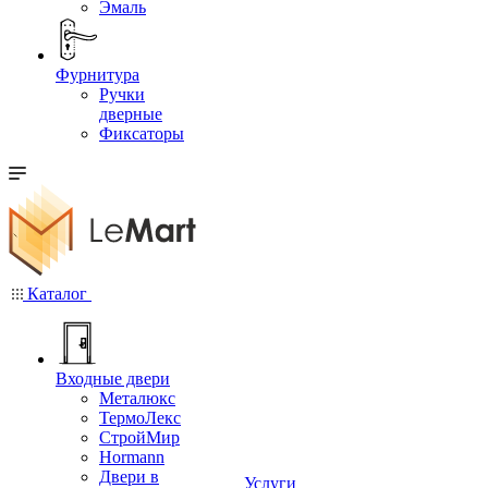
Эмаль
Фурнитура
Ручки
дверные
Фиксаторы
Каталог
Входные двери
Металюкс
ТермоЛекс
СтройМир
Hormann
Двери в
Услуги