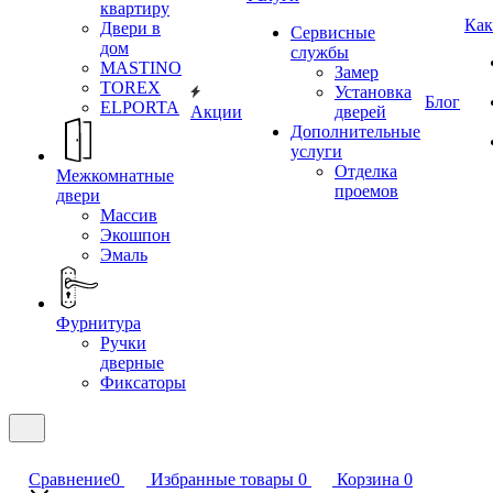
квартиру
Как
Двери в
Сервисные
дом
службы
MASTINO
Замер
TOREX
Установка
Блог
ELPORTA
Акции
дверей
Дополнительные
услуги
Отделка
Межкомнатные
проемов
двери
Массив
Экошпон
Эмаль
Фурнитура
Ручки
дверные
Фиксаторы
Сравнение
0
Избранные товары
0
Корзина
0