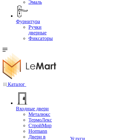
Эмаль
Фурнитура
Ручки
дверные
Фиксаторы
Каталог
Входные двери
Металюкс
ТермоЛекс
СтройМир
Hormann
Двери в
Услуги