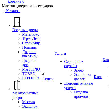
Корзина
0
Магазин дверей и аксессуаров.
Каталог
Входные двери
Металюкс
ТермоЛекс
СтройМир
Hormann
Двери в
Услуги
квартиру
Как
Двери в
Сервисные
дом
службы
MASTINO
Замер
TOREX
Установка
Блог
ELPORTA
Акции
дверей
Дополнительные
услуги
Отделка
Межкомнатные
проемов
двери
Массив
Экошпон