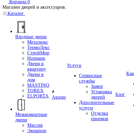
Корзина
0
Магазин дверей и аксессуаров.
Каталог
Входные двери
Металюкс
ТермоЛекс
СтройМир
Hormann
Двери в
Услуги
квартиру
Как
Двери в
Сервисные
дом
службы
MASTINO
Замер
TOREX
Установка
Блог
ELPORTA
Акции
дверей
Дополнительные
услуги
Отделка
Межкомнатные
проемов
двери
Массив
Экошпон