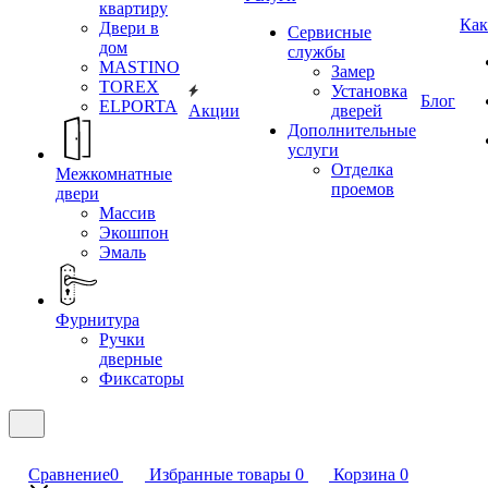
квартиру
Как
Двери в
Сервисные
дом
службы
MASTINO
Замер
TOREX
Установка
Блог
ELPORTA
Акции
дверей
Дополнительные
услуги
Отделка
Межкомнатные
проемов
двери
Массив
Экошпон
Эмаль
Фурнитура
Ручки
дверные
Фиксаторы
Сравнение
0
Избранные товары
0
Корзина
0