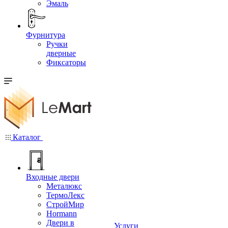
Эмаль
Фурнитура
Ручки
дверные
Фиксаторы
Каталог
Входные двери
Металюкс
ТермоЛекс
СтройМир
Hormann
Двери в
Услуги