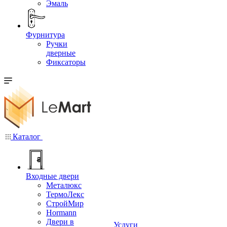
Эмаль
Фурнитура
Ручки
дверные
Фиксаторы
Каталог
Входные двери
Металюкс
ТермоЛекс
СтройМир
Hormann
Двери в
Услуги