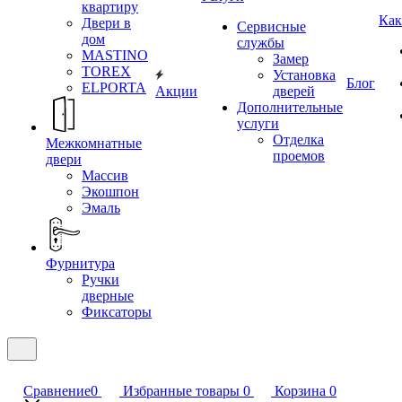
квартиру
Как
Двери в
Сервисные
дом
службы
MASTINO
Замер
TOREX
Установка
Блог
ELPORTA
Акции
дверей
Дополнительные
услуги
Отделка
Межкомнатные
проемов
двери
Массив
Экошпон
Эмаль
Фурнитура
Ручки
дверные
Фиксаторы
Сравнение
0
Избранные товары
0
Корзина
0