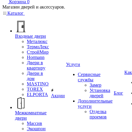
Корзина
0
Магазин дверей и аксессуаров.
Каталог
Входные двери
Металюкс
ТермоЛекс
СтройМир
Hormann
Двери в
Услуги
квартиру
Как
Двери в
Сервисные
дом
службы
MASTINO
Замер
TOREX
Установка
Блог
ELPORTA
Акции
дверей
Дополнительные
услуги
Отделка
Межкомнатные
проемов
двери
Массив
Экошпон