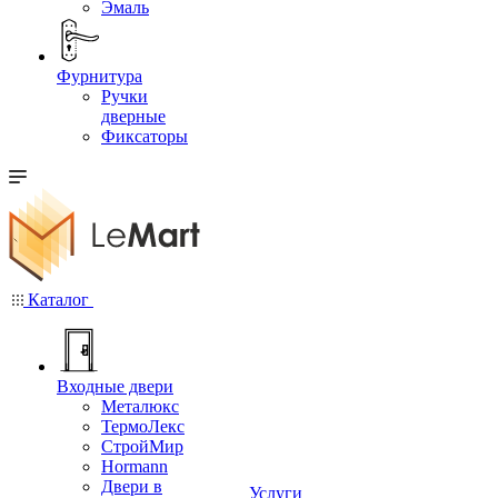
Эмаль
Фурнитура
Ручки
дверные
Фиксаторы
Каталог
Входные двери
Металюкс
ТермоЛекс
СтройМир
Hormann
Двери в
Услуги