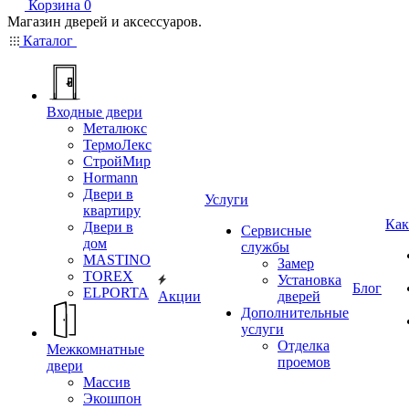
Корзина
0
Магазин дверей и аксессуаров.
Каталог
Входные двери
Металюкс
ТермоЛекс
СтройМир
Hormann
Двери в
Услуги
квартиру
Как
Двери в
Сервисные
дом
службы
MASTINO
Замер
TOREX
Установка
Блог
ELPORTA
Акции
дверей
Дополнительные
услуги
Отделка
Межкомнатные
проемов
двери
Массив
Экошпон