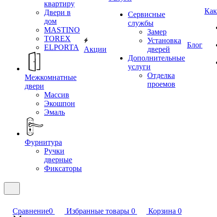
квартиру
Как
Двери в
Сервисные
дом
службы
MASTINO
Замер
TOREX
Установка
Блог
ELPORTA
Акции
дверей
Дополнительные
услуги
Отделка
Межкомнатные
проемов
двери
Массив
Экошпон
Эмаль
Фурнитура
Ручки
дверные
Фиксаторы
Сравнение
0
Избранные товары
0
Корзина
0