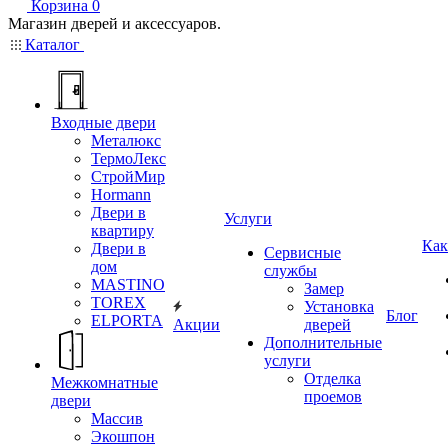
Корзина
0
Магазин дверей и аксессуаров.
Каталог
Входные двери
Металюкс
ТермоЛекс
СтройМир
Hormann
Двери в
Услуги
квартиру
Как
Двери в
Сервисные
дом
службы
MASTINO
Замер
TOREX
Установка
Блог
ELPORTA
Акции
дверей
Дополнительные
услуги
Отделка
Межкомнатные
проемов
двери
Массив
Экошпон