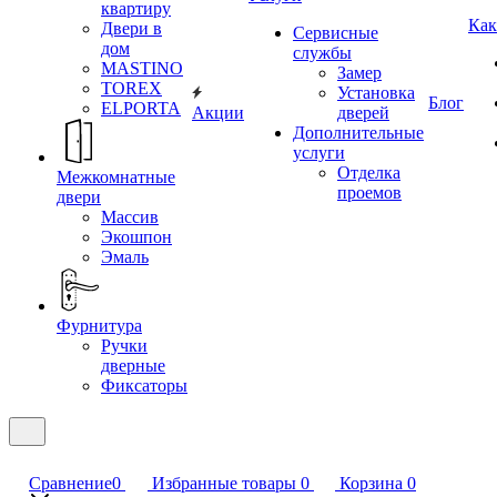
квартиру
Как
Двери в
Сервисные
дом
службы
MASTINO
Замер
TOREX
Установка
Блог
ELPORTA
Акции
дверей
Дополнительные
услуги
Отделка
Межкомнатные
проемов
двери
Массив
Экошпон
Эмаль
Фурнитура
Ручки
дверные
Фиксаторы
Сравнение
0
Избранные товары
0
Корзина
0