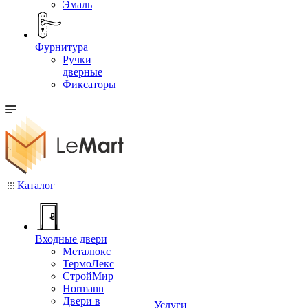
Эмаль
Фурнитура
Ручки
дверные
Фиксаторы
Каталог
Входные двери
Металюкс
ТермоЛекс
СтройМир
Hormann
Двери в
Услуги