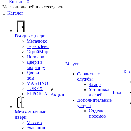
Корзина
0
Магазин дверей и аксессуаров.
Каталог
Входные двери
Металюкс
ТермоЛекс
СтройМир
Hormann
Двери в
Услуги
квартиру
Как
Двери в
Сервисные
дом
службы
MASTINO
Замер
TOREX
Установка
Блог
ELPORTA
Акции
дверей
Дополнительные
услуги
Отделка
Межкомнатные
проемов
двери
Массив
Экошпон