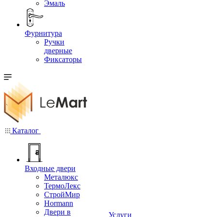
Эмаль
Фурнитура
Ручки
дверные
Фиксаторы
Каталог
Входные двери
Металюкс
ТермоЛекс
СтройМир
Hormann
Двери в
Услуги