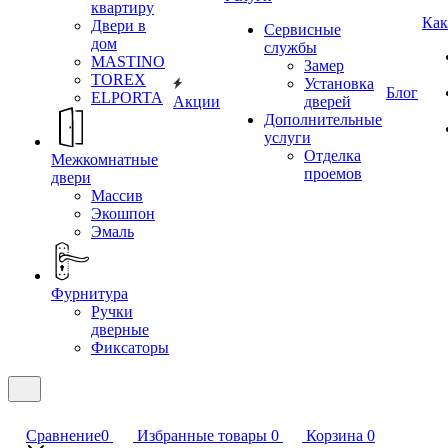
квартиру
Как
Двери в
Сервисные
дом
службы
MASTINO
Замер
TOREX
Установка
Блог
ELPORTA
Акции
дверей
Дополнительные
услуги
Отделка
Межкомнатные
проемов
двери
Массив
Экошпон
Эмаль
Фурнитура
Ручки
дверные
Фиксаторы
Сравнение
0
Избранные товары
0
Корзина
0