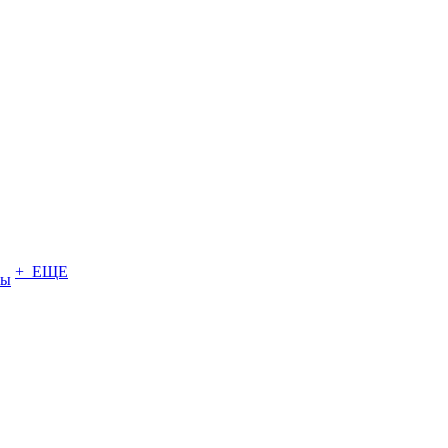
+ ЕЩЕ
ты