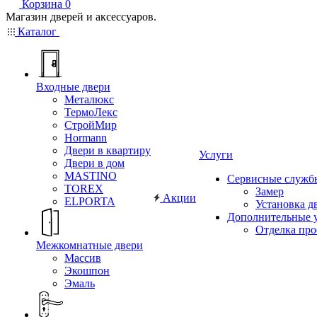
Корзина
0
Магазин дверей и аксессуаров.
Каталог
Входные двери
Металюкс
ТермоЛекс
СтройМир
Hormann
Двери в квартиру
Услуги
Двери в дом
MASTINO
Сервисные служб
TOREX
Замер
Акции
ELPORTA
Установка д
Дополнительные 
Отделка пр
Межкомнатные двери
Массив
Экошпон
Эмаль