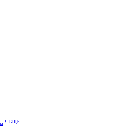
+ ЕЩЕ
ты