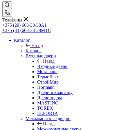
Телефоны
+375 (29) 668-38-38
A1
+375 (33) 668-38-38
МТС
Каталог
Назад
Каталог
Входные двери
Назад
Входные двери
Металюкс
ТермоЛекс
СтройМир
Hormann
Двери в квартиру
Двери в дом
MASTINO
TOREX
ELPORTA
Межкомнатные двери
Назад
Межкомнатные двери