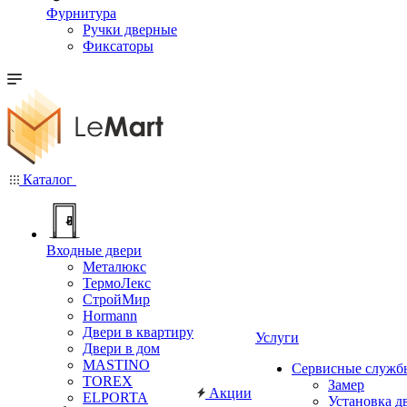
Фурнитура
Ручки дверные
Фиксаторы
Каталог
Входные двери
Металюкс
ТермоЛекс
СтройМир
Hormann
Двери в квартиру
Услуги
Двери в дом
MASTINO
Сервисные служб
TOREX
Замер
Акции
ELPORTA
Установка д