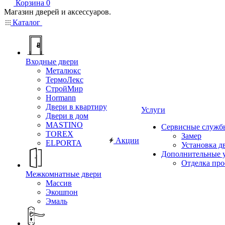
Корзина
0
Магазин дверей и аксессуаров.
Каталог
Входные двери
Металюкс
ТермоЛекс
СтройМир
Hormann
Двери в квартиру
Услуги
Двери в дом
MASTINO
Сервисные служб
TOREX
Замер
Акции
ELPORTA
Установка д
Дополнительные 
Отделка пр
Межкомнатные двери
Массив
Экошпон
Эмаль