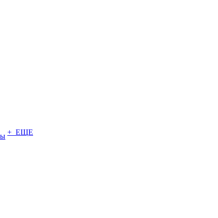
+ ЕЩЕ
ты