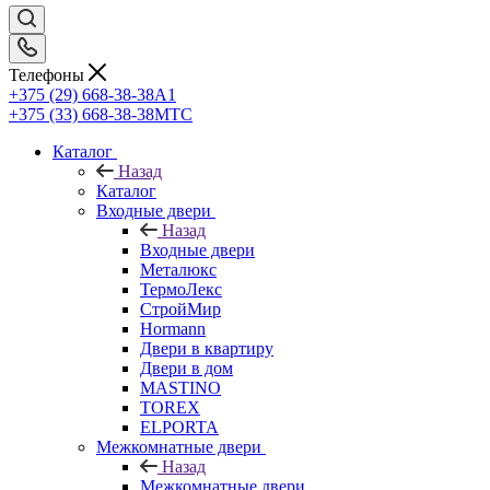
Телефоны
+375 (29) 668-38-38
A1
+375 (33) 668-38-38
МТС
Каталог
Назад
Каталог
Входные двери
Назад
Входные двери
Металюкс
ТермоЛекс
СтройМир
Hormann
Двери в квартиру
Двери в дом
MASTINO
TOREX
ELPORTA
Межкомнатные двери
Назад
Межкомнатные двери