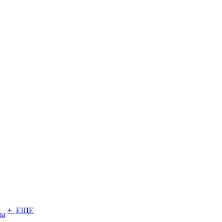
+ ЕЩЕ
ты