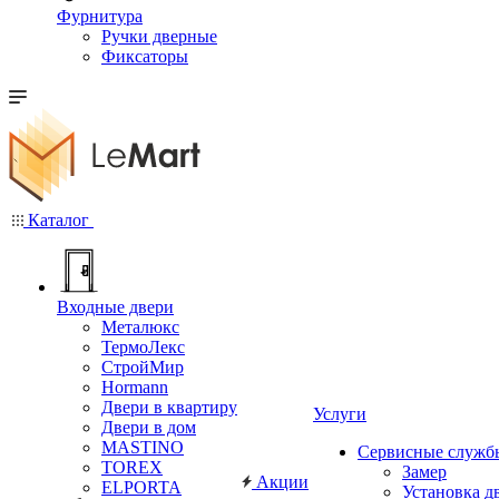
Фурнитура
Ручки дверные
Фиксаторы
Каталог
Входные двери
Металюкс
ТермоЛекс
СтройМир
Hormann
Двери в квартиру
Услуги
Двери в дом
MASTINO
Сервисные служб
TOREX
Замер
Акции
ELPORTA
Установка д