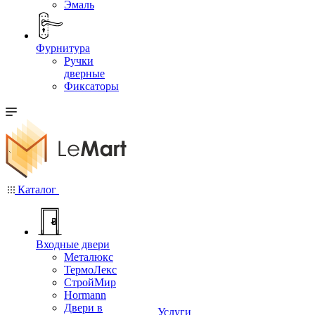
Эмаль
Фурнитура
Ручки
дверные
Фиксаторы
Каталог
Входные двери
Металюкс
ТермоЛекс
СтройМир
Hormann
Двери в
Услуги