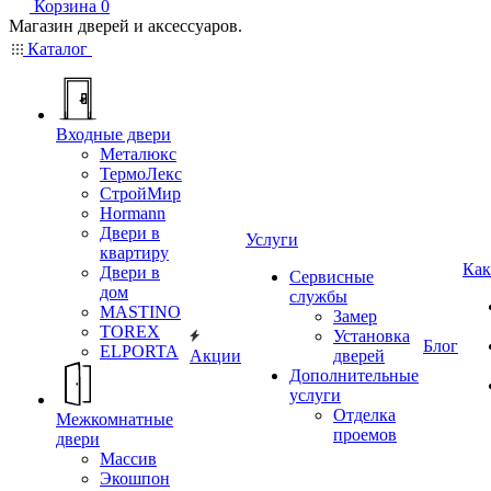
Корзина
0
Магазин дверей и аксессуаров.
Каталог
Входные двери
Металюкс
ТермоЛекс
СтройМир
Hormann
Двери в
Услуги
квартиру
Как
Двери в
Сервисные
дом
службы
MASTINO
Замер
TOREX
Установка
Блог
ELPORTA
Акции
дверей
Дополнительные
услуги
Отделка
Межкомнатные
проемов
двери
Массив
Экошпон