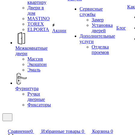
квартиру
Как
Двери в
Сервисные
дом
службы
MASTINO
Замер
TOREX
Установка
Блог
ELPORTA
Акции
дверей
Дополнительные
услуги
Отделка
Межкомнатные
проемов
двери
Массив
Экошпон
Эмаль
Фурнитура
Ручки
дверные
Фиксаторы
Сравнение
0
Избранные товары
0
Корзина
0