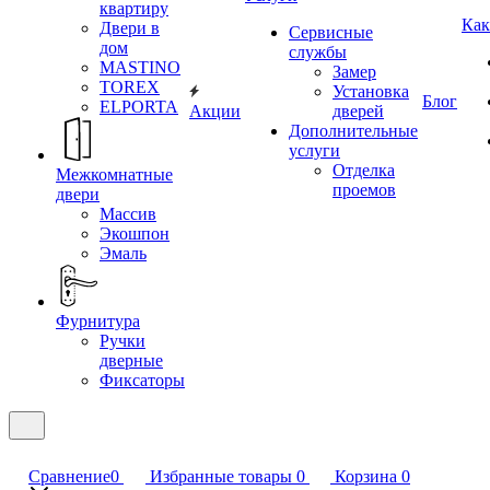
квартиру
Как
Двери в
Сервисные
дом
службы
MASTINO
Замер
TOREX
Установка
Блог
ELPORTA
Акции
дверей
Дополнительные
услуги
Отделка
Межкомнатные
проемов
двери
Массив
Экошпон
Эмаль
Фурнитура
Ручки
дверные
Фиксаторы
Сравнение
0
Избранные товары
0
Корзина
0