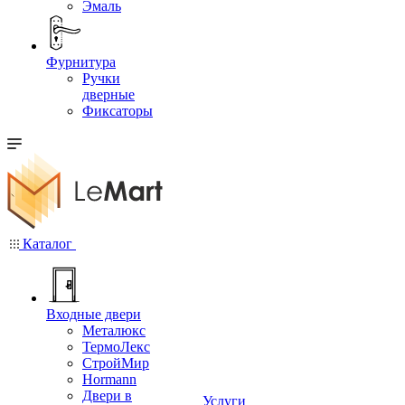
Эмаль
Фурнитура
Ручки
дверные
Фиксаторы
Каталог
Входные двери
Металюкс
ТермоЛекс
СтройМир
Hormann
Двери в
Услуги