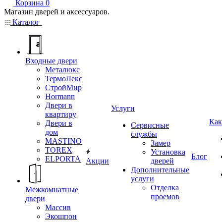
Корзина
0
Магазин дверей и аксессуаров.
Каталог
Входные двери
Металюкс
ТермоЛекс
СтройМир
Hormann
Двери в
Услуги
квартиру
Как
Двери в
Сервисные
дом
службы
MASTINO
Замер
TOREX
Установка
Блог
ELPORTA
Акции
дверей
Дополнительные
услуги
Отделка
Межкомнатные
проемов
двери
Массив
Экошпон