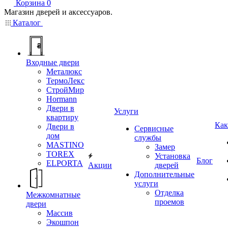
Корзина
0
Магазин дверей и аксессуаров.
Каталог
Входные двери
Металюкс
ТермоЛекс
СтройМир
Hormann
Двери в
Услуги
квартиру
Как
Двери в
Сервисные
дом
службы
MASTINO
Замер
TOREX
Установка
Блог
ELPORTA
Акции
дверей
Дополнительные
услуги
Отделка
Межкомнатные
проемов
двери
Массив
Экошпон