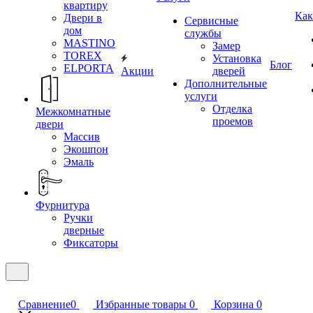
квартиру
Как
Двери в
Сервисные
дом
службы
MASTINO
Замер
TOREX
Установка
Блог
ELPORTA
Акции
дверей
Дополнительные
услуги
Отделка
Межкомнатные
проемов
двери
Массив
Экошпон
Эмаль
Фурнитура
Ручки
дверные
Фиксаторы
Сравнение
0
Избранные товары
0
Корзина
0