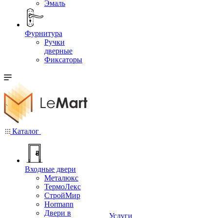
Эмаль
Фурнитура
Ручки
дверные
Фиксаторы
Каталог
Входные двери
Металюкс
ТермоЛекс
СтройМир
Hormann
Двери в
Услуги