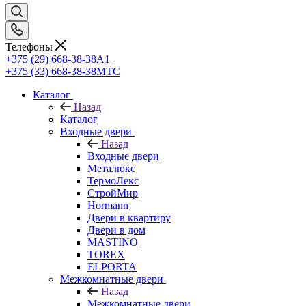
Телефоны
+375 (29) 668-38-38
A1
+375 (33) 668-38-38
МТС
Каталог
Назад
Каталог
Входные двери
Назад
Входные двери
Металюкс
ТермоЛекс
СтройМир
Hormann
Двери в квартиру
Двери в дом
MASTINO
TOREX
ELPORTA
Межкомнатные двери
Назад
Межкомнатные двери