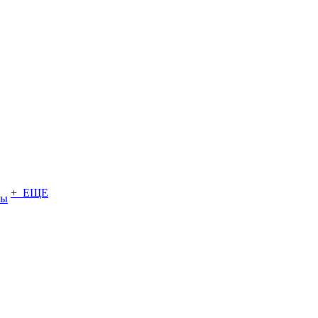
+ ЕЩЕ
ты