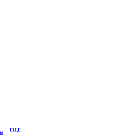
+ ЕЩЕ
ты