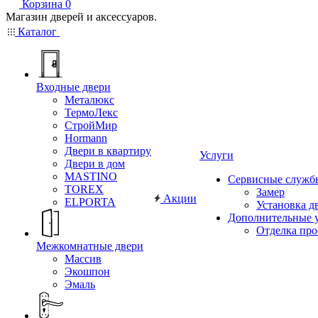
Корзина
0
Магазин дверей и аксессуаров.
Каталог
Входные двери
Металюкс
ТермоЛекс
СтройМир
Hormann
Двери в квартиру
Услуги
Двери в дом
MASTINO
Сервисные служб
TOREX
Замер
Акции
ELPORTA
Установка д
Дополнительные 
Отделка пр
Межкомнатные двери
Массив
Экошпон
Эмаль