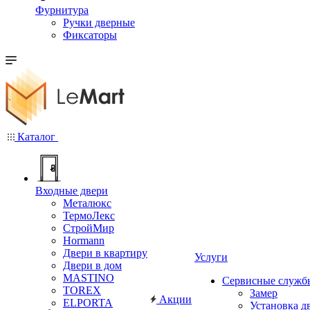
Фурнитура
Ручки дверные
Фиксаторы
Каталог
Входные двери
Металюкс
ТермоЛекс
СтройМир
Hormann
Двери в квартиру
Услуги
Двери в дом
MASTINO
Сервисные служб
TOREX
Замер
Акции
ELPORTA
Установка д