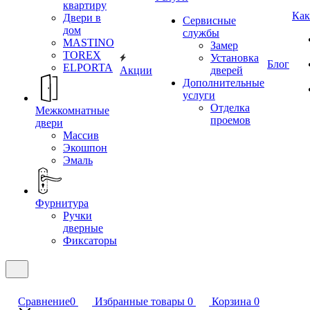
квартиру
Как
Двери в
Сервисные
дом
службы
MASTINO
Замер
TOREX
Установка
Блог
ELPORTA
Акции
дверей
Дополнительные
услуги
Отделка
Межкомнатные
проемов
двери
Массив
Экошпон
Эмаль
Фурнитура
Ручки
дверные
Фиксаторы
Сравнение
0
Избранные товары
0
Корзина
0