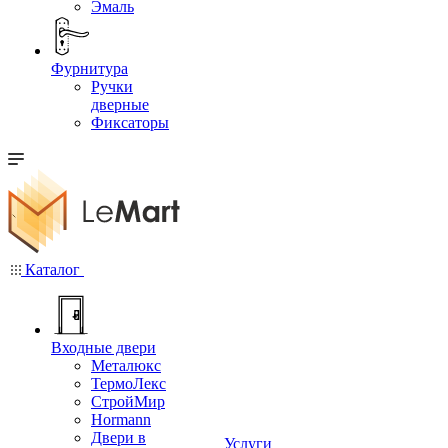
Эмаль
Фурнитура
Ручки
дверные
Фиксаторы
Каталог
Входные двери
Металюкс
ТермоЛекс
СтройМир
Hormann
Двери в
Услуги