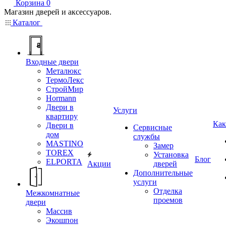
Корзина
0
Магазин дверей и аксессуаров.
Каталог
Входные двери
Металюкс
ТермоЛекс
СтройМир
Hormann
Двери в
Услуги
квартиру
Как
Двери в
Сервисные
дом
службы
MASTINO
Замер
TOREX
Установка
Блог
ELPORTA
Акции
дверей
Дополнительные
услуги
Отделка
Межкомнатные
проемов
двери
Массив
Экошпон