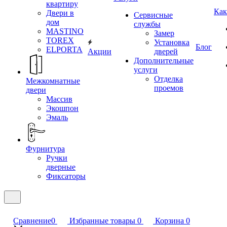
квартиру
Как
Двери в
Сервисные
дом
службы
MASTINO
Замер
TOREX
Установка
Блог
ELPORTA
Акции
дверей
Дополнительные
услуги
Отделка
Межкомнатные
проемов
двери
Массив
Экошпон
Эмаль
Фурнитура
Ручки
дверные
Фиксаторы
Сравнение
0
Избранные товары
0
Корзина
0