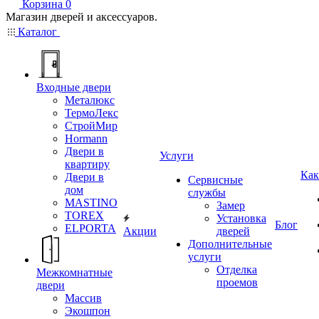
Корзина
0
Магазин дверей и аксессуаров.
Каталог
Входные двери
Металюкс
ТермоЛекс
СтройМир
Hormann
Двери в
Услуги
квартиру
Как
Двери в
Сервисные
дом
службы
MASTINO
Замер
TOREX
Установка
Блог
ELPORTA
Акции
дверей
Дополнительные
услуги
Отделка
Межкомнатные
проемов
двери
Массив
Экошпон