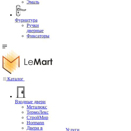
Эмаль
Фурнитура
Ручки
дверные
Фиксаторы
Каталог
Входные двери
Металюкс
ТермоЛекс
СтройМир
Hormann
Двери в
Услуги